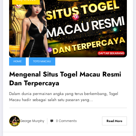
HOME
TOTO MACAU
Mengenal Situs Togel Macau Resmi
Dan Terpercaya
Dalam dunia permainan angka yang terus berkembang, Togel
Macau hadir sebagai salah satu pasaran yang…
George Murphy
0 Comments
Read More