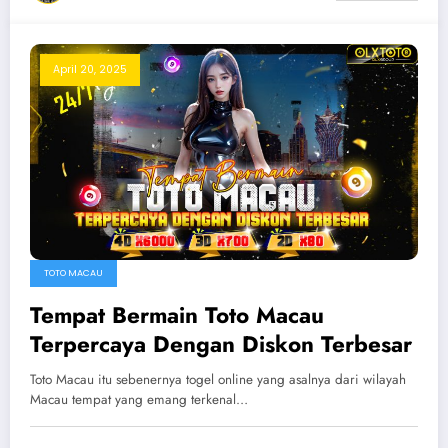
April 20, 2025
TOTO MACAU
Tempat Bermain Toto Macau
Terpercaya Dengan Diskon Terbesar
Toto Macau itu sebenernya togel online yang asalnya dari wilayah
Macau tempat yang emang terkenal…