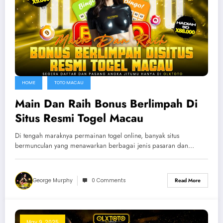
HOME
TOTO MACAU
Main Dan Raih Bonus Berlimpah Di
Situs Resmi Togel Macau
Di tengah maraknya permainan togel online, banyak situs
bermunculan yang menawarkan berbagai jenis pasaran dan…
George Murphy
0 Comments
Read More
May 9, 2025