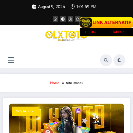
Skip
August 9, 2026
1:02:00 PM
to
content
LOGIN
DAFTAR
Bandar Toto Macau Terpercaya Dan Pasti
Bayar Di Asia
Home
toto macau
May 14, 2025