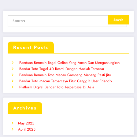
Recent Posts
Panduan Bermain Togel Online Yang Aman Dan Menguntungkan
Bandar Toto Togel 4D Resmi Dengan Hadiah Terbesar
Panduan Bermain Toto Macau Gampang Menang Pasti Jitu
Bandar Toto Macau Terpercaya Fitur Canggih User Friendly
Platform Digital Bandar Toto Terpercaya Di Asia
Archives
May 2025
April 2025