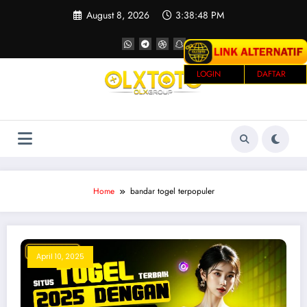
Skip
August 8, 2026
3:38:48 PM
to
content
LOGIN
DAFTAR
Bandar Toto Macau Terpercaya Dan Pasti
Bayar Di Asia
Home
bandar togel terpopuler
April 10, 2025