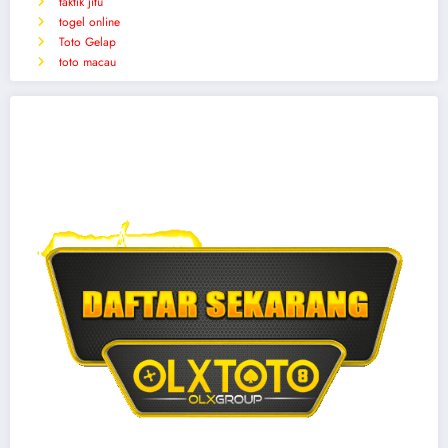
taktik jitu
togel online
Toto Gelap
toto macau