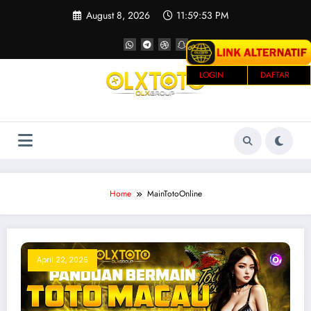
Skip
August 8, 2026
11:59:53 PM
to
content
LOGIN
DAFTAR
Bandar Toto Macau Terpercaya Dan Pasti
Bayar Di Asia
Home
MainTotoOnline
April 22, 2025