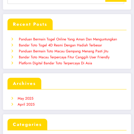
Recent Posts
Panduan Bermain Togel Online Yang Aman Dan Menguntungkan
Bandar Toto Togel 4D Resmi Dengan Hadiah Terbesar
Panduan Bermain Toto Macau Gampang Menang Pasti Jitu
Bandar Toto Macau Terpercaya Fitur Canggih User Friendly
Platform Digital Bandar Toto Terpercaya Di Asia
Archives
May 2025
April 2025
Categories