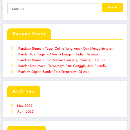
Recent Posts
Panduan Bermain Togel Online Yang Aman Dan Menguntungkan
Bandar Toto Togel 4D Resmi Dengan Hadiah Terbesar
Panduan Bermain Toto Macau Gampang Menang Pasti Jitu
Bandar Toto Macau Terpercaya Fitur Canggih User Friendly
Platform Digital Bandar Toto Terpercaya Di Asia
Archives
May 2025
April 2025