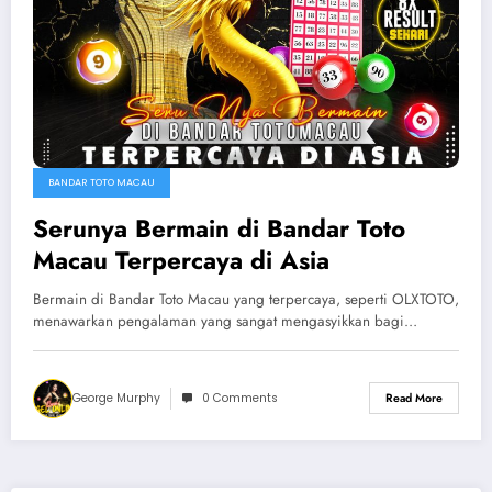
BANDAR TOTO MACAU
Serunya Bermain di Bandar Toto
Macau Terpercaya di Asia
Bermain di Bandar Toto Macau yang terpercaya, seperti OLXTOTO,
menawarkan pengalaman yang sangat mengasyikkan bagi…
George Murphy
0 Comments
Read More