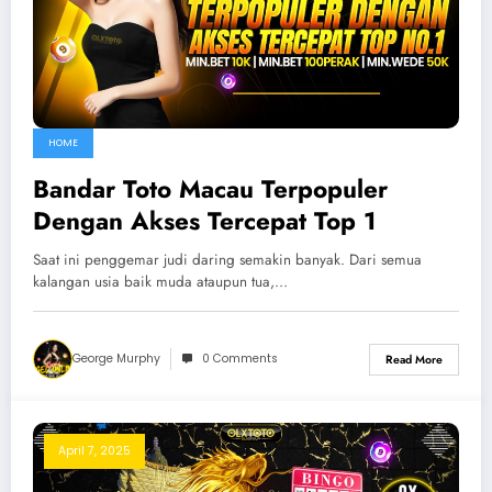
HOME
Bandar Toto Macau Terpopuler
Dengan Akses Tercepat Top 1
Saat ini penggemar judi daring semakin banyak. Dari semua
kalangan usia baik muda ataupun tua,…
George Murphy
0 Comments
Read More
April 7, 2025