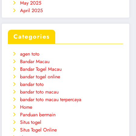
May 2025
April 2025
Categories
agen toto
Bandar Macau
Bandar Togel Macau
bandar togel online
bandar toto
bandar toto macau
bandar toto macau terpercaya
Home
Panduan bermain
Situs togel
Situs Togel Online