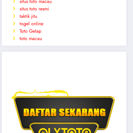
situs toto macau
situs toto resmi
taktik jitu
togel online
Toto Gelap
toto macau