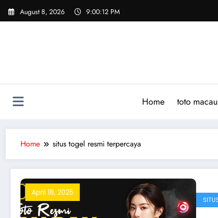
Skip
August 8, 2026
9:00:12 PM
to
content
Home
toto macau
Home
situs togel resmi terpercaya
April 18, 2025
SITU