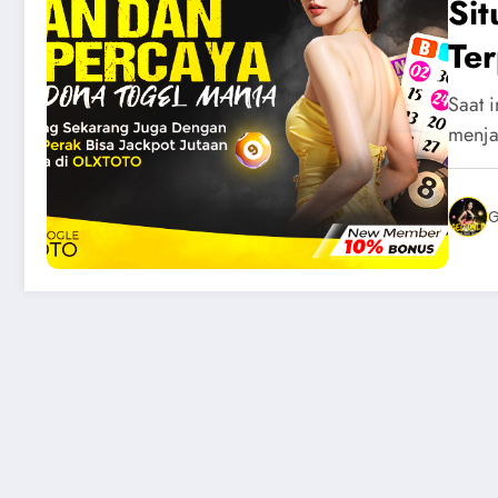
Si
Te
Ma
Saat i
menja
G