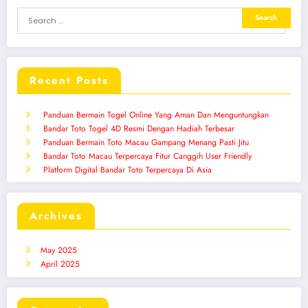
Recent Posts
Panduan Bermain Togel Online Yang Aman Dan Menguntungkan
Bandar Toto Togel 4D Resmi Dengan Hadiah Terbesar
Panduan Bermain Toto Macau Gampang Menang Pasti Jitu
Bandar Toto Macau Terpercaya Fitur Canggih User Friendly
Platform Digital Bandar Toto Terpercaya Di Asia
Archives
May 2025
April 2025