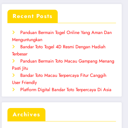
Recent Posts
Panduan Bermain Togel Online Yang Aman Dan
Menguntungkan
Bandar Toto Togel 4D Resmi Dengan Hadiah
Terbesar
Panduan Bermain Toto Macau Gampang Menang
Pasti Jitu
Bandar Toto Macau Terpercaya Fitur Canggih
User Friendly
Platform Digital Bandar Toto Terpercaya Di Asia
Archives