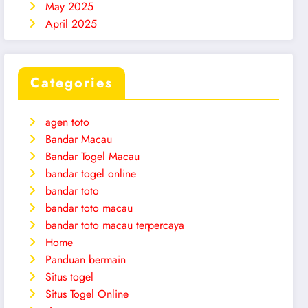
May 2025
April 2025
Categories
agen toto
Bandar Macau
Bandar Togel Macau
bandar togel online
bandar toto
bandar toto macau
bandar toto macau terpercaya
Home
Panduan bermain
Situs togel
Situs Togel Online