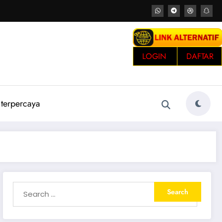
LOGIN
DAFTAR
 Di Asia
 terpercaya