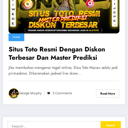
HOME
Situs Toto Resmi Dengan Diskon
Terbesar Dan Master Prediksi
Jika membahas mengenai togel online, Situs Toto Macau selalu jadi
primadona. Dikarenakan jadwal live draw…
George Murphy
0 Comments
Read More