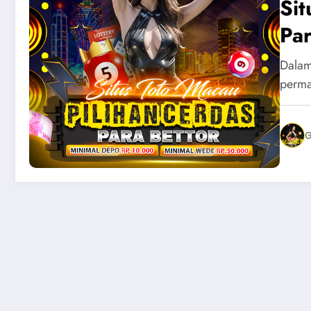
Sit
Par
Dalam
perma
G