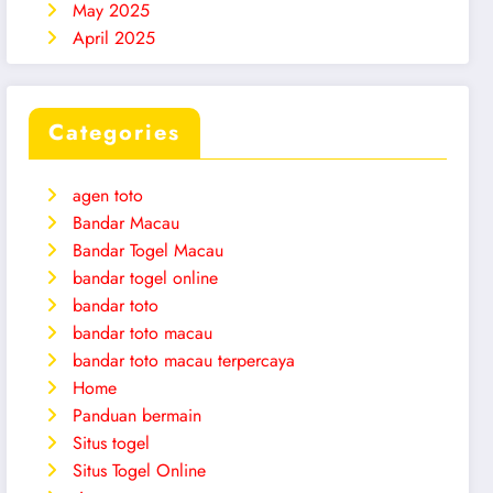
May 2025
April 2025
Categories
agen toto
Bandar Macau
Bandar Togel Macau
bandar togel online
bandar toto
bandar toto macau
bandar toto macau terpercaya
Home
Panduan bermain
Situs togel
Situs Togel Online