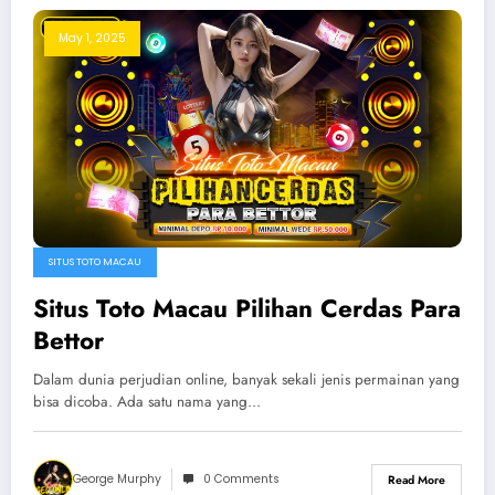
May 1, 2025
SITUS TOTO MACAU
Situs Toto Macau Pilihan Cerdas Para
Bettor
Dalam dunia perjudian online, banyak sekali jenis permainan yang
bisa dicoba. Ada satu nama yang…
George Murphy
0 Comments
Read More