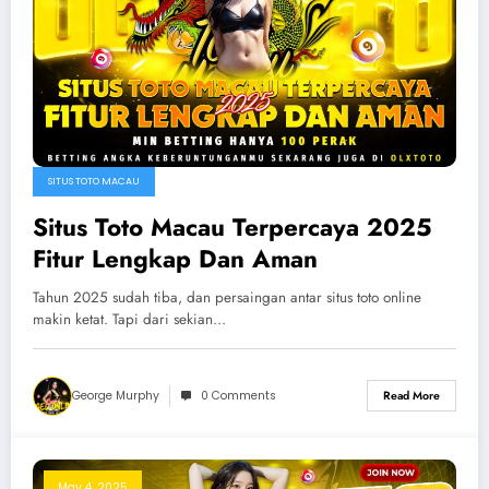
SITUS TOTO MACAU
Situs Toto Macau Terpercaya 2025
Fitur Lengkap Dan Aman
Tahun 2025 sudah tiba, dan persaingan antar situs toto online
makin ketat. Tapi dari sekian…
George Murphy
0 Comments
Read More
May 4, 2025