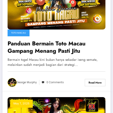
TOTO MACAU
Panduan Bermain Toto Macau
Gampang Menang Pasti Jitu
Bermain togel Macau kini bukan hanya sekadar iseng semata,
melainkan sudah menjadi bagian dari strategi…
George Murphy
0 Comments
Read More
May 7, 2025