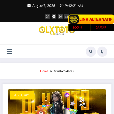
Skip
August 7, 2026
9:42:22 AM
to
content
LOGIN
DAFTAR
Bandar Toto Macau Terpercaya Dan Pasti
Bayar Di Asia
Home
SitusTotoMacau
May 14, 2025