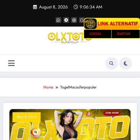
Skip
August 8, 2026
9:06:34 AM
to
content
LOGIN
DAFTAR
Bandar Toto Macau Terpercaya Dan Pasti
Bayar Di Asia
Home
TogelMacauTerpopuler
May 4, 2025