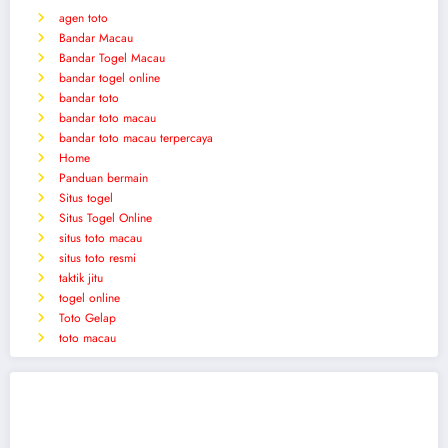
agen toto
Bandar Macau
Bandar Togel Macau
bandar togel online
bandar toto
bandar toto macau
bandar toto macau terpercaya
Home
Panduan bermain
Situs togel
Situs Togel Online
situs toto macau
situs toto resmi
taktik jitu
togel online
Toto Gelap
toto macau