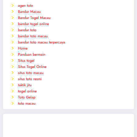
agen toto
Bandar Macau
Bandar Togel Macau
bandar togel online
bandar toto
bandar toto macau
bandar toto macau terpercaya
Home
Panduan bermain
Situs togel
Situs Togel Online
situs toto macau
situs toto resmi
taktik jitu
togel online
Toto Gelap
toto macau