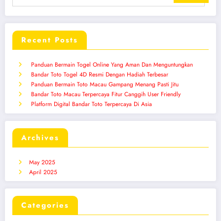
Recent Posts
Panduan Bermain Togel Online Yang Aman Dan Menguntungkan
Bandar Toto Togel 4D Resmi Dengan Hadiah Terbesar
Panduan Bermain Toto Macau Gampang Menang Pasti Jitu
Bandar Toto Macau Terpercaya Fitur Canggih User Friendly
Platform Digital Bandar Toto Terpercaya Di Asia
Archives
May 2025
April 2025
Categories