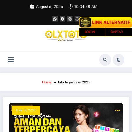
Skip
August 6, 2026
10:04:48 AM
to
content
LOGIN
DAFTAR
Bandar Toto Macau Terpercaya Dan Pasti
Bayar Di Asia
Home
toto terpercaya 2025
April 18, 2025