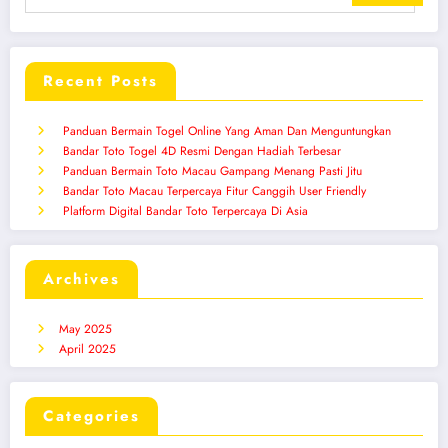
Recent Posts
Panduan Bermain Togel Online Yang Aman Dan Menguntungkan
Bandar Toto Togel 4D Resmi Dengan Hadiah Terbesar
Panduan Bermain Toto Macau Gampang Menang Pasti Jitu
Bandar Toto Macau Terpercaya Fitur Canggih User Friendly
Platform Digital Bandar Toto Terpercaya Di Asia
Archives
May 2025
April 2025
Categories