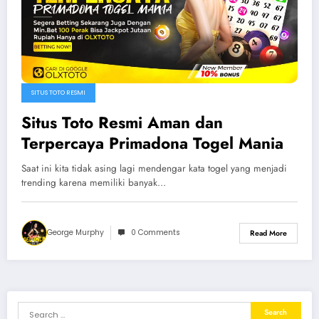
SITUS TOTO RESMI
Situs Toto Resmi Aman dan
Terpercaya Primadona Togel Mania
Saat ini kita tidak asing lagi mendengar kata togel yang menjadi
trending karena memiliki banyak…
George Murphy
0 Comments
Read More