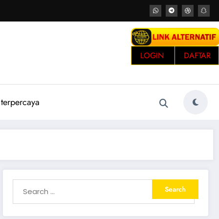
LOGIN
DAFTAR
 Di Asia
 terpercaya