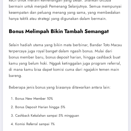
kecil untuk meraih kemenangan yang besar. Silahkan dicoba
bermain untuk menjadi Pemenang Selanjutnya. Semua mempunyai
kesempatan dan peluang menang yang sama, yang membedakan
hanya taktik atau strategi yang digunakan dalam bermain.
Bonus Melimpah Bikin Tambah Semangat
Selain hadiah utama yang bikin mata berbinar, Bandar Toto Macau
terpercaya juga royal banget dalam ngasih bonus. Mulai dari
bonus member baru, bonus deposit harian, hingga cashback buat
kamu yang belum hoki. Nggak ketinggalan juga program referral,
di mana kamu bisa dapet komisi cuma dari ngajakin temen main
bareng.
Beberapa jenis bonus yang biasanya ditawarkan antara lain:
Bonus New Member 10%
Bonus Deposit Harian hingga 5%
Cashback Kekalahan sampai 5% mingguan
Komisi Referral sampai 1%