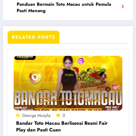
Panduan Bermain Toto Macau untuk Pemula
Pasti Menang
RELATED POSTS
George Murphy
0
Bandar Toto Macau Berlisensi Resmi Fair
Play dan Pasti Cuan