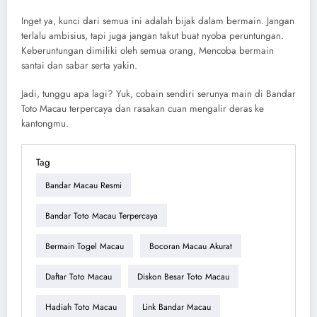
Inget ya, kunci dari semua ini adalah bijak dalam bermain. Jangan
terlalu ambisius, tapi juga jangan takut buat nyoba peruntungan.
Keberuntungan dimiliki oleh semua orang, Mencoba bermain
santai dan sabar serta yakin.
Jadi, tunggu apa lagi? Yuk, cobain sendiri serunya main di Bandar
Toto Macau terpercaya dan rasakan cuan mengalir deras ke
kantongmu.
Tag
Bandar Macau Resmi
Bandar Toto Macau Terpercaya
Bermain Togel Macau
Bocoran Macau Akurat
Daftar Toto Macau
Diskon Besar Toto Macau
Hadiah Toto Macau
Link Bandar Macau