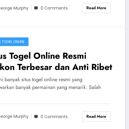
Read More
eorge Murphy
0 Comments
S TOGEL ONLINE
us Togel Online Resmi
kon Terbesar dan Anti Ribet
ni banyak situs togel online resmi yang
arkan banyak permainan yang menarik. Salah
Read More
eorge Murphy
0 Comments