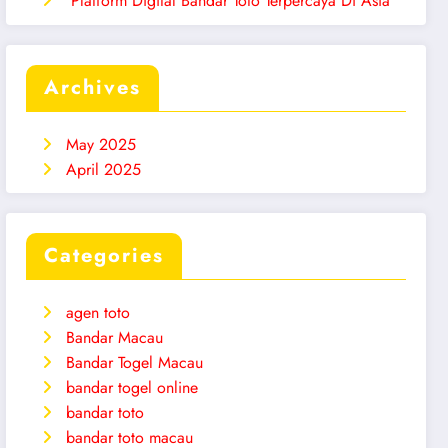
Platform Digital Bandar Toto Terpercaya Di Asia
Archives
May 2025
April 2025
Categories
agen toto
Bandar Macau
Bandar Togel Macau
bandar togel online
bandar toto
bandar toto macau