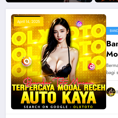
April 14, 2025
BAND
Ba
Mo
Berma
bagi 
G