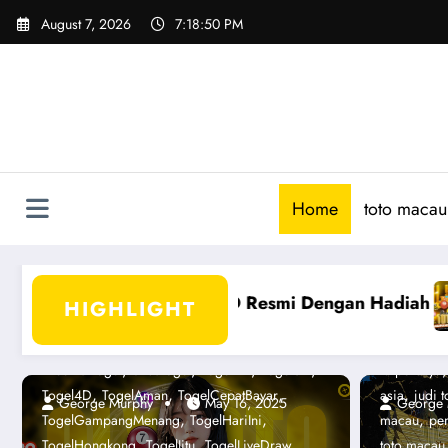
Skip
August 7, 2026
7:18:53 PM
to
content
Home
toto macau
bandar t
nduan Bermain Toto Macau Gampang Menang Pasti Ji
Banda
HIGHLIGHT
,
togel online
BandarTogel
bandar toge
,
,
,
DiskonTogel
MainTogel
PasaranTogel
bandar toto
,
,
,
,
PrediksiTogel
SitusTogel
Togel2D
Togel3D
terpercaya
,
,
,
,
Togel4D
TogelAman
TogelCepatBayar
asia
judi 
George Murphy
May 16, 2025
George Murphy
George 
May 
,
,
,
TogelGampangMenang
TogelHariIni
macau
pe
,
,
,
TogelHongkong
TogelJitu
TogelLiveDraw
toto macau