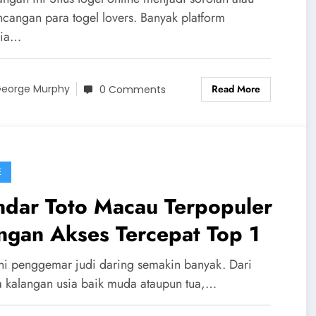
ncangan para togel lovers. Banyak platform
dia…
Read More
eorge Murphy
0 Comments
E
ndar Toto Macau Terpopuler
ngan Akses Tercepat Top 1
ini penggemar judi daring semakin banyak. Dari
 kalangan usia baik muda ataupun tua,…